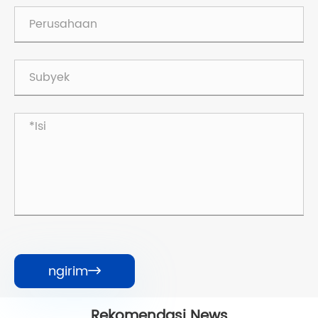
ngirim

Rekomendasi News