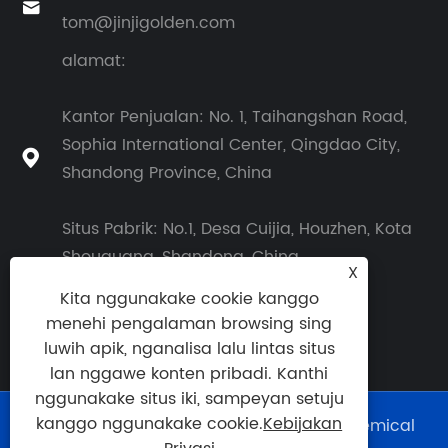

tom@jinjigolden.com
alamat:
Kantor Penjualan: No. 1, Taihangshan Road,
Sophia International Center, Qingdao City,

Shandong Province, China
Situs Pabrik: No.1, Desa Cuijia, Houzhen, Kota
Shouguang, Shandong, China
X
Kita nggunakake cookie kanggo
menehi pengalaman browsing sing
luwih apik, nganalisa lalu lintas situs
lan nggawe konten pribadi. Kanthi
nggunakake situs iki, sampeyan setuju
kanggo nggunakake cookie.
Kebijakan
Hak Cipta © 2026 Shouguang Golden Chemical
Co., Ltd. Kabeh Hak Dilindungi.