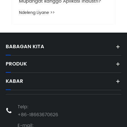
Mupangat kanggo Aplikasi Industri?
Ndeleng Liyane >>
BABAGAN KITA
PRODUK
KABAR
Telp:

+86-18663670626
E-mail: