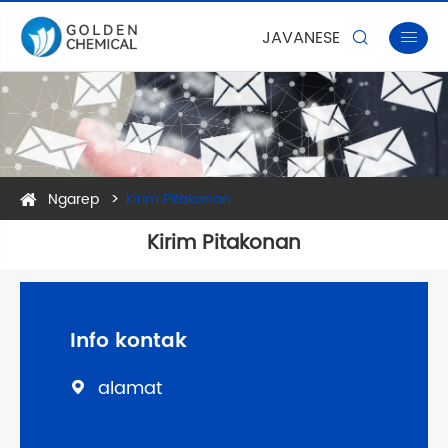
JAVANESE


Ngarep
Kirim Pitakonan
Kirim Pitakonan
Info kontak
alamat
