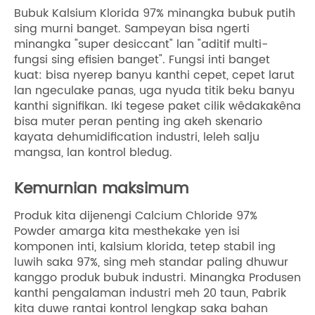
Bubuk Kalsium Klorida 97% minangka bubuk putih
sing murni banget. Sampeyan bisa ngerti
minangka "super desiccant" lan "aditif multi-
fungsi sing efisien banget". Fungsi inti banget
kuat: bisa nyerep banyu kanthi cepet, cepet larut
lan ngeculake panas, uga nyuda titik beku banyu
kanthi signifikan. Iki tegese paket cilik wêdakakêna
bisa muter peran penting ing akeh skenario
kayata dehumidification industri, leleh salju
mangsa, lan kontrol bledug.
Kemurnian maksimum
Produk kita dijenengi Calcium Chloride 97%
Powder amarga kita mesthekake yen isi
komponen inti, kalsium klorida, tetep stabil ing
luwih saka 97%, sing meh standar paling dhuwur
kanggo produk bubuk industri. Minangka Produsen
kanthi pengalaman industri meh 20 taun, Pabrik
kita duwe rantai kontrol lengkap saka bahan