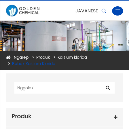
JAVANESE


Ngarep
Produk
Kalsium klorida
Bubuk Kalsium Klorida
Produk