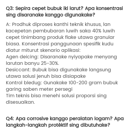
Q3: Sepira cepet bubuk iki larut? Apa konsentrasi
sing disaranake kanggo digunakake?
A: Prodhuk diproses kanthi teknik khusus, lan
kacepetan pembubaran luwih saka 40% luwih
cepet tinimbang produk flake utawa granular
biasa. Konsentrasi panggunaan spesifik kudu
diatur miturut skenario aplikasi:
Agen deicing: Disaranake nyiyapake menyang
larutan banyu 25-30%.
Desiccant: Bubuk bisa digunakake langsung
utawa solusi jenuh bisa disiapake
Kontrol bledug: Gunakake 100-200 gram bubuk
garing saben meter persegi
Tim teknis bisa menehi solusi proporsi sing
disesuaikan.
Q4: Apa corrosive kanggo peralatan logam? Apa
langkah-langkah protèktif sing dibutuhake?