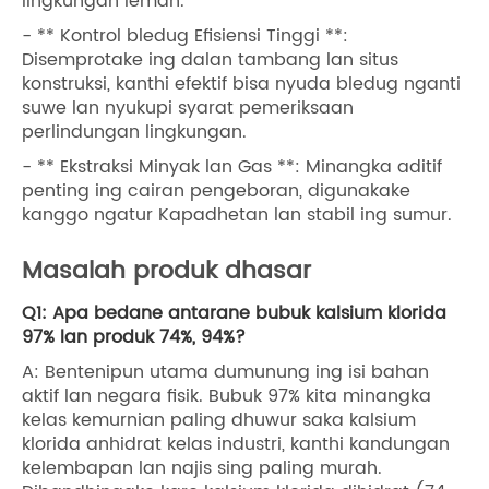
lingkungan lemah.
- ** Kontrol bledug Efisiensi Tinggi **:
Disemprotake ing dalan tambang lan situs
konstruksi, kanthi efektif bisa nyuda bledug nganti
suwe lan nyukupi syarat pemeriksaan
perlindungan lingkungan.
- ** Ekstraksi Minyak lan Gas **: Minangka aditif
penting ing cairan pengeboran, digunakake
kanggo ngatur Kapadhetan lan stabil ing sumur.
Masalah produk dhasar
Q1: Apa bedane antarane bubuk kalsium klorida
97% lan produk 74%, 94%?
A: Bentenipun utama dumunung ing isi bahan
aktif lan negara fisik. Bubuk 97% kita minangka
kelas kemurnian paling dhuwur saka kalsium
klorida anhidrat kelas industri, kanthi kandungan
kelembapan lan najis sing paling murah.